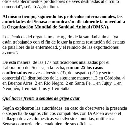
otros establecimientos productores de aves destinadas al circuito
comercial”, señaló Agricultura.
Al mismo tiempo, siguiendo los protocolos internacionales, las
autoridades del Senasa comunicarán oficialmente la novedad a
la Organización Mundial de Sanidad Animal (OMSA).
Los técnicos del organismo encargado de la sanidad animal “ya
están trabajando con el fin de lograr la pronta restitución del estatus
de país libre de la enfermedad, y el reinicio de las exportaciones
aviares”.
De esta manera, de las 177 notificaciones analizadas por el
Laboratorio del Senasa, a la fecha,
suman 25 los casos
confirmados
en aves silvestres (3), de traspatio (21) y sector
comercial (1) distribuidos de la siguiente manera: 13 en Córdoba, 4
en Buenos Aires, 2 en Río Negro, 2 en Santa Fe, 1 en Jujuy, 1 en
Neuquén, 1 en San Luis y 1 en Salta.
Qué hacer frente a señales de gripe aviar
Según explicaron las autoridades, en caso de observarse la presencia
o sospecha de signos clínicos compatibles con IAAP en aves o el
hallazgo de aves domésticas y/o silvestres muertas, notificar al
Senasa concurriendo a cualquiera de sus oficinas.