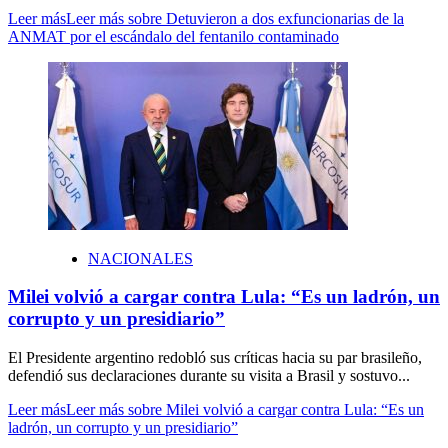
Leer más
Leer más sobre Detuvieron a dos exfuncionarias de la
ANMAT por el escándalo del fentanilo contaminado
NACIONALES
Milei volvió a cargar contra Lula: “Es un ladrón, un
corrupto y un presidiario”
El Presidente argentino redobló sus críticas hacia su par brasileño,
defendió sus declaraciones durante su visita a Brasil y sostuvo...
Leer más
Leer más sobre Milei volvió a cargar contra Lula: “Es un
ladrón, un corrupto y un presidiario”