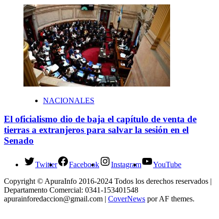
NACIONALES
El oficialismo dio de baja el capítulo de venta de
tierras a extranjeros para salvar la sesión en el
Senado
Twitter
Facebook
Instagram
YouTube
Copyright © ApuraInfo 2016-2024 Todos los derechos reservados |
Departamento Comercial: 0341-153401548
apurainforedaccion@gmail.com
|
CoverNews
por AF themes.