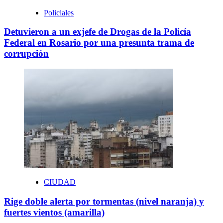
Policiales
Detuvieron a un exjefe de Drogas de la Policía
Federal en Rosario por una presunta trama de
corrupción
CIUDAD
Rige doble alerta por tormentas (nivel naranja) y
fuertes vientos (amarilla)