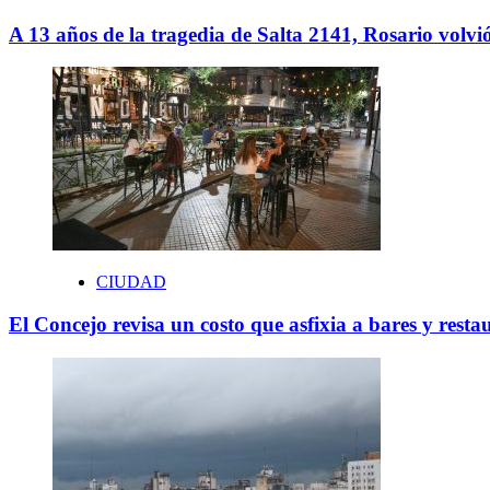
A 13 años de la tragedia de Salta 2141, Rosario volvió
CIUDAD
El Concejo revisa un costo que asfixia a bares y resta