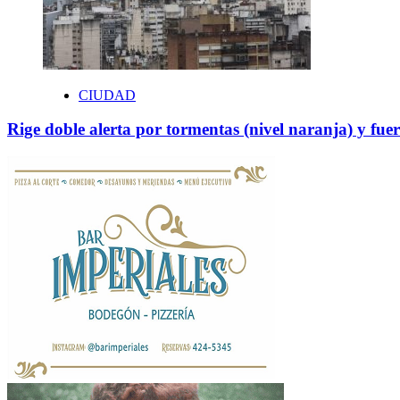
CIUDAD
Rige doble alerta por tormentas (nivel naranja) y fuer