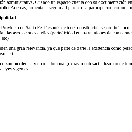
stión administrativa. Cuando un espacio cuenta con su documentación en
rollo. Además, fomenta la seguridad jurídica, la participación comunita
cipalidad
la Provincia de Santa Fe. Después de tener constitución se continúa a
an las asociaciones civiles (periodicidad en las reuniones de comisiones
 etc).
ienen una gran relevancia, ya que parte de darle la existencia como person
rsonas).
razón pierden su vida institucional (extravío o desactualización de libr
s leyes vigentes.