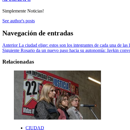
Simplemente Noticias!
See author's posts
Navegación de entradas
Anterior
La ciudad elige: estos son los integrantes de cada una de las l
Siguiente
Rosario da un nuevo paso hacia su autonomía: Javkin conv
Relacionadas
CIUDAD