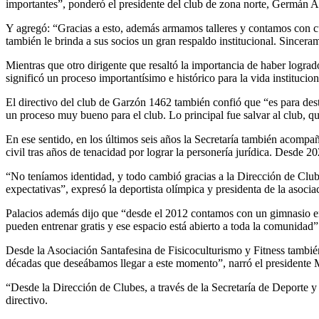
importantes”, ponderó el presidente del club de zona norte, Germán A
Y agregó: “Gracias a esto, además armamos talleres y contamos con c
también le brinda a sus socios un gran respaldo institucional. Sinceram
Mientras que otro dirigente que resaltó la importancia de haber logra
significó un proceso importantísimo e histórico para la vida instituci
El directivo del club de Garzón 1462 también confió que “es para dest
un proceso muy bueno para el club. Lo principal fue salvar al club, q
En ese sentido, en los últimos seis años la Secretaría también acompañ
civil tras años de tenacidad por lograr la personería jurídica. Desd
“No teníamos identidad, y todo cambió gracias a la Dirección de Club
expectativas”, expresó la deportista olímpica y presidenta de la asocia
Palacios además dijo que “desde el 2012 contamos con un gimnasio en
pueden entrenar gratis y ese espacio está abierto a toda la comunidad”
Desde la Asociación Santafesina de Fisicoculturismo y Fitness tambi
décadas que deseábamos llegar a este momento”, narró el presidente 
“Desde la Dirección de Clubes, a través de la Secretaría de Deport
directivo.