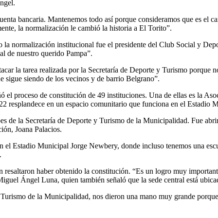
ngel.
uenta bancaria. Mantenemos todo así porque consideramos que es el ca
ente, la normalización le cambió la historia a El Torito”.
do la normalización institucional fue el presidente del Club Social y 
onal de nuestro querido Pampa”.
acar la tarea realizada por la Secretaría de Deporte y Turismo porque n
ue sigue siendo de los vecinos y de barrio Belgrano”.
ó el proceso de constitución de 49 instituciones. Una de ellas es la As
e 2022 resplandece en un espacio comunitario que funciona en el Estadio
es de la Secretaría de Deporte y Turismo de la Municipalidad. Fue abri
ción, Joana Palacios.
 el Estadio Municipal Jorge Newbery, donde incluso tenemos una escuel
.
én resaltaron haber obtenido la constitución. “Es un logro muy importa
Miguel Ángel Luna, quien también señaló que la sede central está ubic
e y Turismo de la Municipalidad, nos dieron una mano muy grande porq