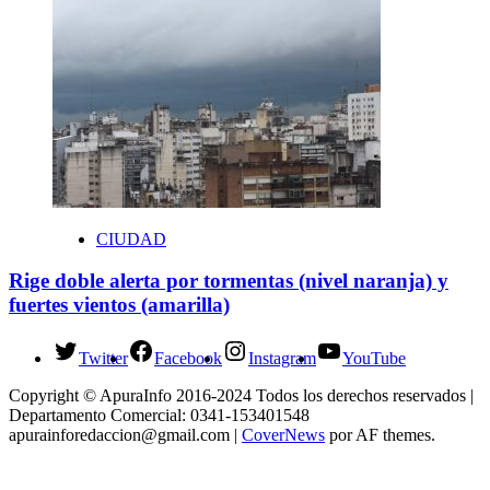
CIUDAD
Rige doble alerta por tormentas (nivel naranja) y
fuertes vientos (amarilla)
Twitter
Facebook
Instagram
YouTube
Copyright © ApuraInfo 2016-2024 Todos los derechos reservados |
Departamento Comercial: 0341-153401548
apurainforedaccion@gmail.com
|
CoverNews
por AF themes.