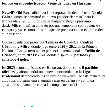
técnico en el predio leproso. Viene de jugar en Huracán
Newell’s Old Boys
oficializó la incorporación del defensor
Nicolás
Goitea
, quien se convirtió en nuevo jugador “leproso” para la
temporada 2026. El futbolista santiagueño llegó a préstamo
desde
Mitre
, firmó su contrato por una temporada con
opción de
compra
y ya se sumó a los trabajos de preparación en el predio del
club rosarino.
Goitea cuenta con pasos por
Talleres de Córdoba
,
Central
Córdoba
y
Mitre
, donde jugó entre
2020 y 2022
en la Primera
Nacional. Luego tuvo una experiencia internacional en
Delfín de
Ecuador
, entre
2023 y 2024
, donde disputó
58 partidos y
convirtió 4 goles
.
En
2025
actuó a préstamo en
Huracán
, donde sumó
9 partidos
oficiales
, y ahora tendrá una nueva oportunidad en la
Liga
Profesional
defendiendo los colores de Newell’s. De esta manera, el
club rosarino suma una alternativa más en defensa y continúa
ajustando su plantel de cara a la competencia oficial.