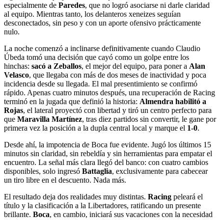
especialmente de
Paredes
, que no logró asociarse ni darle claridad
al equipo. Mientras tanto, los delanteros xeneizes seguían
desconectados, sin peso y con un aporte ofensivo prácticamente
nulo.
La noche comenzó a inclinarse definitivamente cuando Claudio
Úbeda tomó una decisión que cayó como un golpe entre los
hinchas:
sacó a Zeballos
, el mejor del equipo, para poner a
Alan
Velasco
, que llegaba con más de dos meses de inactividad y poca
incidencia desde su llegada. El mal presentimiento se confirmó
rápido. Apenas cuatro minutos después, una recuperación de Racing
terminó en la jugada que definió la historia:
Almendra habilitó a
Rojas
, el lateral proyectó con libertad y tiró un centro perfecto para
que
Maravilla Martínez
, tras diez partidos sin convertir, le gane por
primera vez la posición a la dupla central local y marque el
1-0
.
Desde ahí, la impotencia de Boca fue evidente. Jugó los últimos 15
minutos sin claridad, sin rebeldía y sin herramientas para empatar el
encuentro. La señal más clara llegó del banco: con cuatro cambios
disponibles, solo ingresó
Battaglia
, exclusivamente para cabecear
un tiro libre en el descuento. Nada más.
El resultado deja dos realidades muy distintas.
Racing
peleará el
título y la clasificación a la Libertadores, ratificando un presente
brillante.
Boca
, en cambio, iniciará sus vacaciones con la necesidad