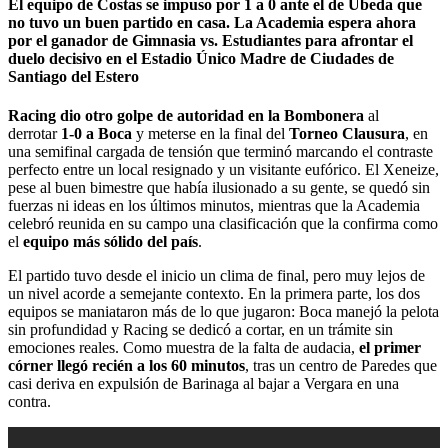
El equipo de Costas se impuso por 1 a 0 ante el de Úbeda que
no tuvo un buen partido en casa. La Academia espera ahora
por el ganador de Gimnasia vs. Estudiantes para afrontar el
duelo decisivo en el Estadio Único Madre de Ciudades de
Santiago del Estero
Racing dio otro golpe de autoridad en la Bombonera
al
derrotar
1-0 a Boca
y meterse en la final del
Torneo Clausura
, en
una semifinal cargada de tensión que terminó marcando el contraste
perfecto entre un local resignado y un visitante eufórico. El Xeneize,
pese al buen bimestre que había ilusionado a su gente, se quedó sin
fuerzas ni ideas en los últimos minutos, mientras que la Academia
celebró reunida en su campo una clasificación que la confirma como
el
equipo más sólido del país
.
El partido tuvo desde el inicio un clima de final, pero muy lejos de
un nivel acorde a semejante contexto. En la primera parte, los dos
equipos se maniataron más de lo que jugaron: Boca manejó la pelota
sin profundidad y Racing se dedicó a cortar, en un trámite sin
emociones reales. Como muestra de la falta de audacia,
el primer
córner llegó recién a los 60 minutos
, tras un centro de Paredes que
casi deriva en expulsión de Barinaga al bajar a Vergara en una
contra.