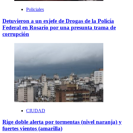
Policiales
Detuvieron a un exjefe de Drogas de la Policía
Federal en Rosario por una presunta trama de
corrupción
CIUDAD
Rige doble alerta por tormentas (nivel naranja) y
fuertes vientos (amarilla)