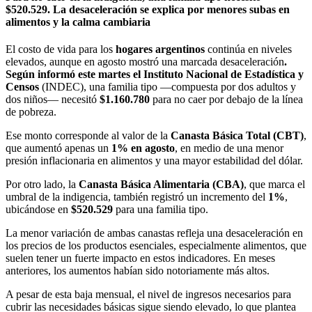
$520.529. La desaceleración se explica por menores subas en
alimentos y la calma cambiaria
El costo de vida para los
hogares argentinos
continúa en niveles
elevados, aunque en agosto mostró una marcada desaceleración
.
Según informó este martes el Instituto Nacional de Estadística y
Censos
(INDEC), una familia tipo —compuesta por dos adultos y
dos niños— necesitó
$1.160.780
para no caer por debajo de la línea
de pobreza.
Ese monto corresponde al valor de la
Canasta Básica Total (CBT)
,
que aumentó apenas un
1% en agosto
, en medio de una menor
presión inflacionaria en alimentos y una mayor estabilidad del dólar.
Por otro lado, la
Canasta Básica Alimentaria (CBA)
, que marca el
umbral de la indigencia, también registró un incremento del
1%
,
ubicándose en
$520.529
para una familia tipo.
La menor variación de ambas canastas refleja una desaceleración en
los precios de los productos esenciales, especialmente alimentos, que
suelen tener un fuerte impacto en estos indicadores. En meses
anteriores, los aumentos habían sido notoriamente más altos.
A pesar de esta baja mensual, el nivel de ingresos necesarios para
cubrir las necesidades básicas sigue siendo elevado, lo que plantea