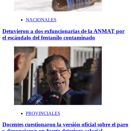
NACIONALES
Detuvieron a dos exfuncionarias de la ANMAT por
el escándalo del fentanilo contaminado
PROVINCIALES
Docentes cuestionaron la versión oficial sobre el paro
y denunciaron un fuerte deterioro salarial