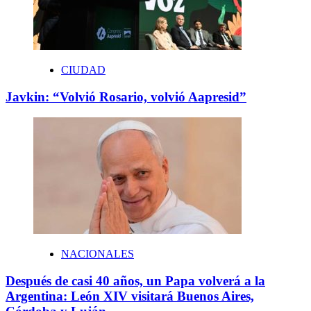
CIUDAD
Javkin: “Volvió Rosario, volvió Aapresid”
NACIONALES
Después de casi 40 años, un Papa volverá a la
Argentina: León XIV visitará Buenos Aires,