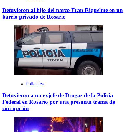
Detuvieron al hijo del narco Fran Riquelme en un
barrio privado de Rosario
Policiales
Detuvieron a un exjefe de Drogas de la Policía
Federal en Rosario por una presunta trama de
corrupción