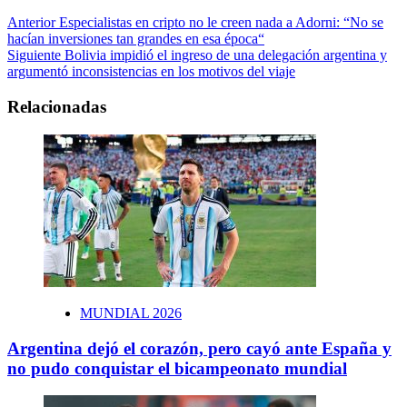
Anterior
Especialistas en cripto no le creen nada a Adorni: “No se
hacían inversiones tan grandes en esa época“
Siguiente
Bolivia impidió el ingreso de una delegación argentina y
argumentó inconsistencias en los motivos del viaje
Relacionadas
MUNDIAL 2026
Argentina dejó el corazón, pero cayó ante España y
no pudo conquistar el bicampeonato mundial