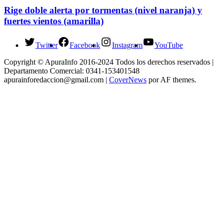
Rige doble alerta por tormentas (nivel naranja) y
fuertes vientos (amarilla)
Twitter
Facebook
Instagram
YouTube
Copyright © ApuraInfo 2016-2024 Todos los derechos reservados |
Departamento Comercial: 0341-153401548
apurainforedaccion@gmail.com
|
CoverNews
por AF themes.