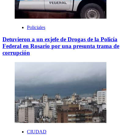
Policiales
Detuvieron a un exjefe de Drogas de la Policía
Federal en Rosario por una presunta trama de
corrupción
CIUDAD