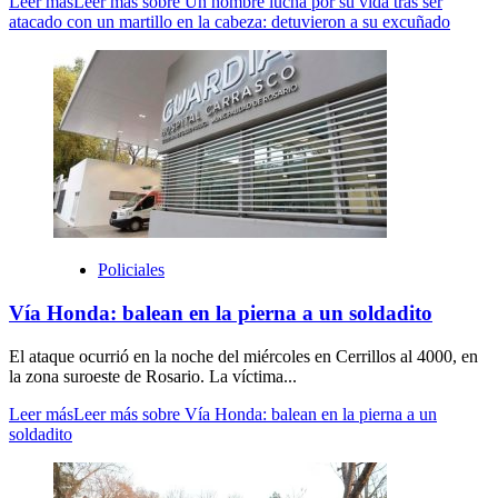
Leer más
Leer más sobre Un hombre lucha por su vida tras ser
atacado con un martillo en la cabeza: detuvieron a su excuñado
Policiales
Vía Honda: balean en la pierna a un soldadito
El ataque ocurrió en la noche del miércoles en Cerrillos al 4000, en
la zona suroeste de Rosario. La víctima...
Leer más
Leer más sobre Vía Honda: balean en la pierna a un
soldadito