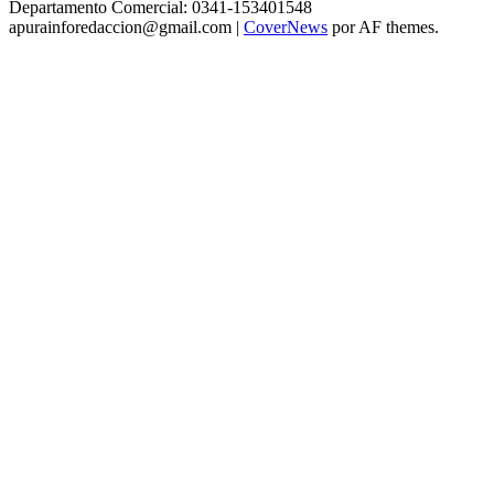
Departamento Comercial: 0341-153401548
apurainforedaccion@gmail.com
|
CoverNews
por AF themes.