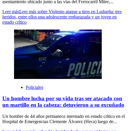
asentamiento ubicado junto a las vías del Ferrocarril Mitre,...
Leer más
Leer más sobre Violento ataque a tiros en Ludueña: tres
heridos, entre ellos una adolescente embarazada y un joven en
estado crítico
Policiales
Un hombre lucha por su vida tras ser atacado con
un martillo en la cabeza: detuvieron a su excuñado
Un hombre de 44 años permanece internado en estado crítico en el
Hospital de Emergencias Clemente Álvarez (Heca) luego de...