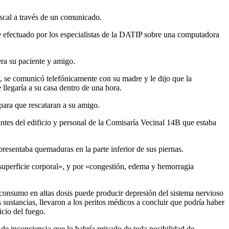
iscal a través de un comunicado.
aje efectuado por los especialistas de la DATIP sobre una computadora
era su paciente y amigo.
e, se comunicó telefónicamente con su madre y le dijo que la
 llegaría a su casa dentro de una hora.
 para que rescataran a su amigo.
ntes del edificio y personal de la Comisaría Vecinal 14B que estaba
presentaba quemaduras en la parte inferior de sus piernas.
superficie corporal», y por «congestión, edema y hemorragia
o consumo en altas dosis puede producir depresión del sistema nervioso
sustancias, llevaron a los peritos médicos a concluir que podría haber
icio del fuego.
 de inconciencia que lo habría privado de toda posibilidad de