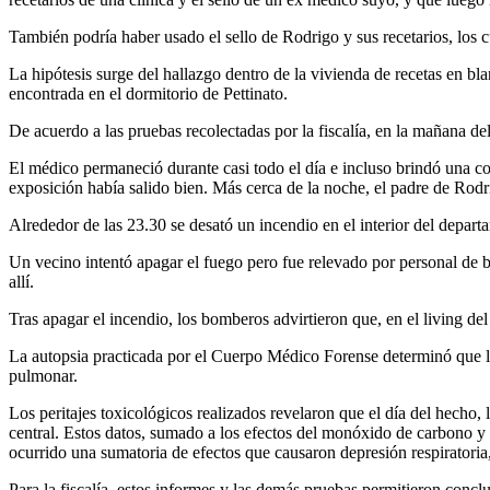
También podría haber usado el sello de Rodrigo y sus recetarios, los c
La hipótesis surge del hallazgo dentro de la vivienda de recetas en bl
encontrada en el dormitorio de Pettinato.
De acuerdo a las pruebas recolectadas por la fiscalía, en la mañana d
El médico permaneció durante casi todo el día e incluso brindó una co
exposición había salido bien. Más cerca de la noche, el padre de Rodri
Alrededor de las 23.30 se desató un incendio en el interior del departa
Un vecino intentó apagar el fuego pero fue relevado por personal de 
allí.
Tras apagar el incendio, los bomberos advirtieron que, en el living de
La autopsia practicada por el Cuerpo Médico Forense determinó que l
pulmonar.
Los peritajes toxicológicos realizados revelaron que el día del hecho
central. Estos datos, sumado a los efectos del monóxido de carbono y 
ocurrido una sumatoria de efectos que causaron depresión respiratoria,
Para la fiscalía, estos informes y las demás pruebas permitieron concl