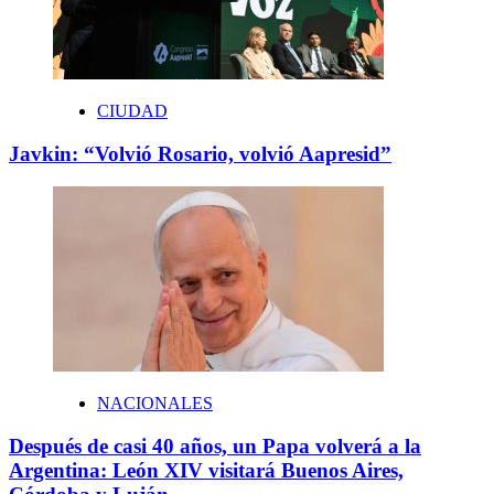
CIUDAD
Javkin: “Volvió Rosario, volvió Aapresid”
NACIONALES
Después de casi 40 años, un Papa volverá a la
Argentina: León XIV visitará Buenos Aires,