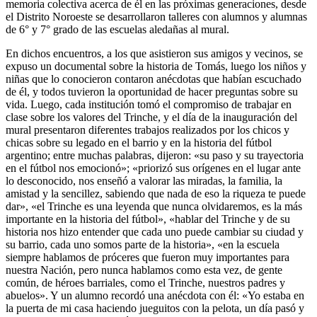
memoria colectiva acerca de él en las próximas generaciones, desde
el Distrito Noroeste se desarrollaron talleres con alumnos y alumnas
de 6° y 7° grado de las escuelas aledañas al mural.
En dichos encuentros, a los que asistieron sus amigos y vecinos, se
expuso un documental sobre la historia de Tomás, luego los niños y
niñas que lo conocieron contaron anécdotas que habían escuchado
de él, y todos tuvieron la oportunidad de hacer preguntas sobre su
vida. Luego, cada institución tomó el compromiso de trabajar en
clase sobre los valores del Trinche, y el día de la inauguración del
mural presentaron diferentes trabajos realizados por los chicos y
chicas sobre su legado en el barrio y en la historia del fútbol
argentino; entre muchas palabras, dijeron: «su paso y su trayectoria
en el fútbol nos emocionó»; «priorizó sus orígenes en el lugar ante
lo desconocido, nos enseñó a valorar las miradas, la familia, la
amistad y la sencillez, sabiendo que nada de eso la riqueza te puede
dar», «el Trinche es una leyenda que nunca olvidaremos, es la más
importante en la historia del fútbol», «hablar del Trinche y de su
historia nos hizo entender que cada uno puede cambiar su ciudad y
su barrio, cada uno somos parte de la historia», «en la escuela
siempre hablamos de próceres que fueron muy importantes para
nuestra Nación, pero nunca hablamos como esta vez, de gente
común, de héroes barriales, como el Trinche, nuestros padres y
abuelos». Y un alumno recordó una anécdota con él: «Yo estaba en
la puerta de mi casa haciendo jueguitos con la pelota, un día pasó y