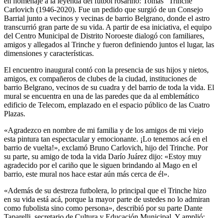
en homenaje a la leyenda del fútbol rosarino: Tomás “Trinche”
Carlovich (1946-2020). Fue un pedido que surgió de un Consejo
Barrial junto a vecinos y vecinas de barrio Belgrano, donde el astro
transcurrió gran parte de su vida. A partir de esa iniciativa, el equipo
del Centro Municipal de Distrito Noroeste dialogó con familiares,
amigos y allegados al Trinche y fueron definiendo juntos el lugar, las
dimensiones y características.
El encuentro inaugural contó con la presencia de sus hijos y nietos,
amigos, ex compañeros de clubes de la ciudad, instituciones de
barrio Belgrano, vecinos de su cuadra y del barrio de toda la vida. El
mural se encuentra en una de las paredes que da al emblemático
edificio de Telecom, emplazado en el espacio público de las Cuatro
Plazas.
«Agradezco en nombre de mi familia y de los amigos de mi viejo
esta pintura tan espectacular y emocionante. ¡Lo tenemos acá en el
barrio de vuelta!», exclamó Bruno Carlovich, hijo del Trinche. Por
su parte, su amigo de toda la vida Darío Juárez dijo: «Estoy muy
agradecido por el cariño que le siguen brindando al Mago en el
barrio, este mural nos hace estar aún más cerca de él».
«Además de su destreza futbolera, lo principal que el Trinche hizo
en su vida está acá, porque la mayor parte de ustedes no lo admiran
como fubolista sino como persona», describió por su parte Dante
Taparelli, secretario de Cultura y Educación Municipal. Y amplió: