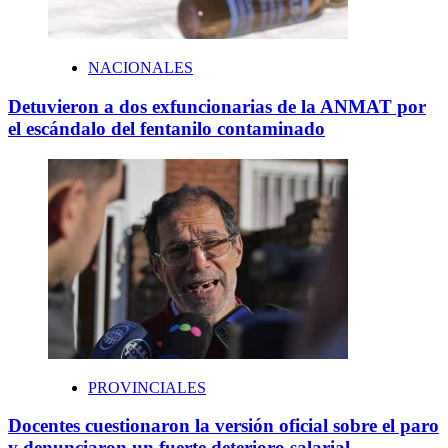
NACIONALES
Detuvieron a dos exfuncionarias de la ANMAT por
el escándalo del fentanilo contaminado
PROVINCIALES
Docentes cuestionaron la versión oficial sobre el paro
y denunciaron un fuerte deterioro salarial