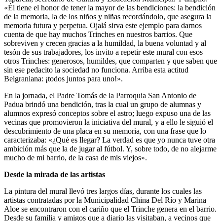
«Él tiene el honor de tener la mayor de las bendiciones: la bendición
de la memoria, la de los niños y niñas recordándolo, que asegura la
memoria futura y perpetua. Ojalá sirva este ejemplo para darnos
cuenta de que hay muchos Trinches en nuestros barrios. Que
sobreviven y crecen gracias a la humildad, la buena voluntad y al
tesón de sus trabajadores, los invito a repetir este mural con esos
otros Trinches: generosos, humildes, que comparten y que saben que
sin ese pedacito la sociedad no funciona. Arriba esta actitud
Belgraniana: ¡todos juntos para uno!».
En la jornada, el Padre Tomás de la Parroquia San Antonio de
Padua brindó una bendición, tras la cual un grupo de alumnas y
alumnos expresó conceptos sobre el astro; luego expuso una de las
vecinas que promovieron la iniciativa del mural, y a ello le siguió el
descubrimiento de una placa en su memoria, con una frase que lo
caracterizaba: «¿Qué es llegar? La verdad es que yo nunca tuve otra
ambición más que la de jugar al fútbol. Y, sobre todo, de no alejarme
mucho de mi barrio, de la casa de mis viejos».
Desde la mirada de las artistas
La pintura del mural llevó tres largos días, durante los cuales las
artistas contratadas por la Municipalidad China Del Río y Marina
Aloe se encontraron con el cariño que el Trinche genera en el barrio.
Desde su familia y amigos que a diario las visitaban, a vecinos que