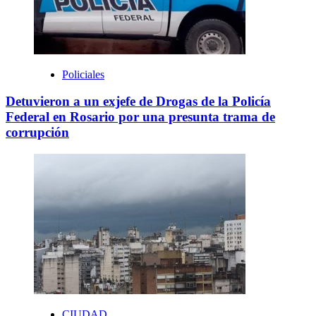
Policiales
Detuvieron a un exjefe de Drogas de la Policía
Federal en Rosario por una presunta trama de
corrupción
CIUDAD